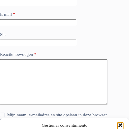
E-mail
*
Site
Reactie toevoegen
*
Mijn naam, e-mailadres en site opslaan in deze browser
voor de volgende keer wanneer ik een reactie plaats.
Gestionar consentimiento
Ik accepteer het
privacybeleid