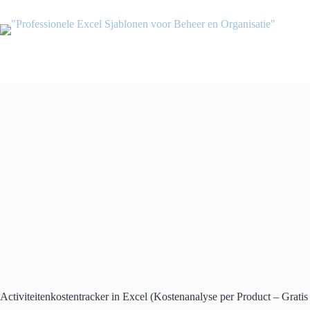
Ga
naar
de
inhoud
Activiteitenkostentracker in Excel (Kostenanalyse per Product – Grat