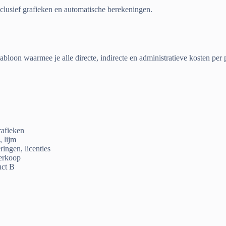
clusief grafieken en automatische berekeningen.
jabloon waarmee je alle directe, indirecte en administratieve kosten pe
rafieken
, lijm
ingen, licenties
verkoop
uct B