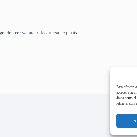
gende keer wanneer ik een reactie plaats.
Para ofrecer l
acceder a la i
datos como el 
retirar el cons
A