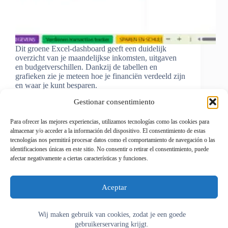
Dit groene Excel-dashboard geeft een duidelijk
overzicht van je maandelijkse inkomsten, uitgaven
en budgetverschillen. Dankzij de tabellen en
grafieken zie je meteen hoe je financiën verdeeld zijn
en waar je kunt besparen.
av8207302@gmail.com
Gestionar consentimiento
17 de september de 2025
Para ofrecer las mejores experiencias, utilizamos tecnologías como las cookies para
almacenar y/o acceder a la información del dispositivo. El consentimiento de estas
tecnologías nos permitirá procesar datos como el comportamiento de navegación o las
identificaciones únicas en este sitio. No consentir o retirar el consentimiento, puede
afectar negativamente a ciertas características y funciones.
VORIGE
VOLGENDE
Cookiebeleid
Aceptar
Privacybeleid
Colofon
📄 Contact
Denegar
Wij maken gebruik van cookies, zodat je een goede
📄 Algemene Voorwaarden (AV)
gebruikerservaring krijgt.
Over ons